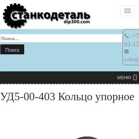
Skip
Toggl
to
content
+7
:
Найти:
82-12
:
sale
МЕНЮ
УД5-00-403 Кольцо упорное