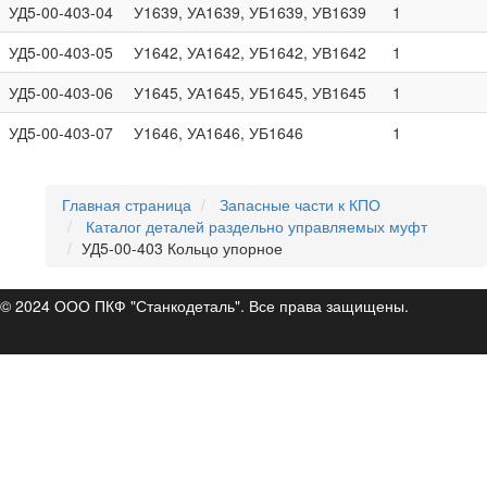
УД5-00-403-04
У1639, УА1639, УБ1639, УВ1639
1
УД5-00-403-05
У1642, УА1642, УБ1642, УВ1642
1
УД5-00-403-06
У1645, УА1645, УБ1645, УВ1645
1
УД5-00-403-07
У1646, УА1646, УБ1646
1
Главная страница
Запасные части к КПО
Каталог деталей раздельно управляемых муфт
УД5-00-403 Кольцо упорное
© 2024 ООО ПКФ "Станкодеталь". Все права защищены.