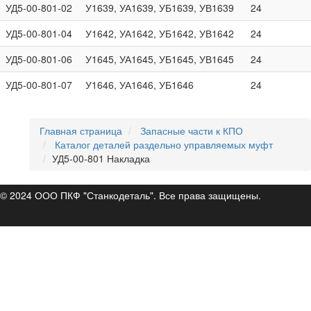
УД5-00-801-02
У1639, УА1639, УБ1639, УВ1639
24
УД5-00-801-04
У1642, УА1642, УБ1642, УВ1642
24
УД5-00-801-06
У1645, УА1645, УБ1645, УВ1645
24
УД5-00-801-07
У1646, УА1646, УБ1646
24
Главная страница
Запасные части к КПО
Каталог деталей раздельно управляемых муфт
УД5-00-801 Накладка
© 2024 ООО ПКФ "Станкодеталь". Все права защищены.