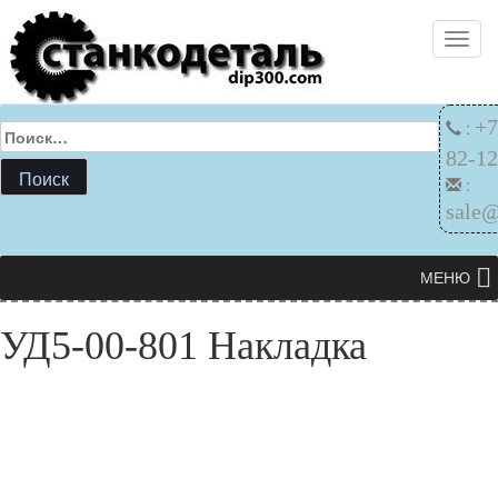
Skip
Toggl
to
content
+7
:
Найти:
82-12
:
sale
МЕНЮ
УД5-00-801 Накладка